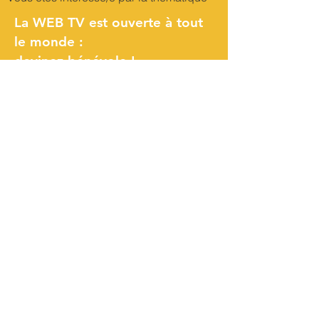
La WEB TV est ouverte à tout
le monde :
devinez bénévole !
Pourquoi?
Faire de votre handicap une force
Vous donner la parole
Valoriser et développer vos
compétences
Valoriser les initiatives territoriales
Comment ?
Un encadrement par des
professionnel.le.s de l'audiovisuel
Construire et réaliser une émission de
Web TV
Le projet est itinérant sur toute l'Ile-de-
France