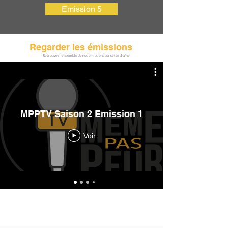
Emission 5
Regarder les émissions
Retrouvez l'ensemble de nos émissions sur cette chaîne
MPPTV Saison 2 Emission 1
Voir
4